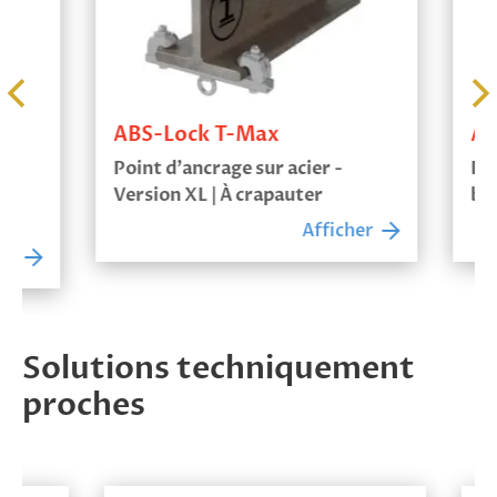
ABS-Lock T-Max
ABS-Loc
Point d’ancrage sur acier -
Point d’a
Version XL | À crapauter
bloquer
Afficher
Solutions techniquement
proches