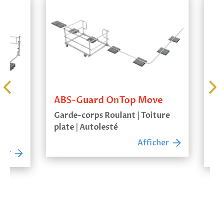
ABS-Guard OnTop Move
Kit d’a
OnTop 
Garde-corps Roulant | Toiture
Garde-co
plate | Autolesté
Sécurisat
Afficher