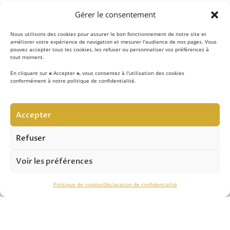
Gérer le consentement
Nous utilisons des cookies pour assurer le bon fonctionnement de notre site et
améliorer votre expérience de navigation et mesurer l'audience de nos pages. Vous
pouvez accepter tous les cookies, les refuser ou personnaliser vos préférences à
tout moment.
En cliquant sur
«
Accepter
»
, vous consentez à l'utilisation des cookies
conformément à notre politique de confidentialité.
LE CONCEPT
Accepter
Notre équipe d’experts
met au quotidien son savoir-
faire au service de la sécurité contre les chutes de hauteur
Refuser
et vous apporte son expertise pour réussir vos projets.
Voir les préférences
ASSISTANCE TECHNIQUE
Politique de cookies
Déclaration de confidentialité
Notre savoir-faire nous permet de vous conseiller
efficacement dans le
choix des solutions
, de
l’installation
et du
contrôle périodique.