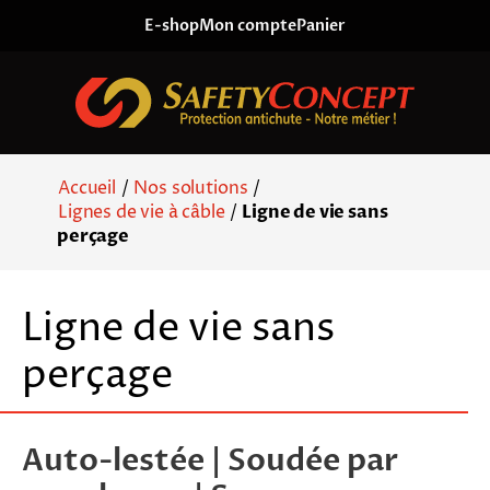
Skip to content
E-shop
Mon compte
Panier
Accueil
/
Nos solutions
/
Lignes de vie à câble
/
Ligne de vie sans
perçage
Ligne de vie sans
perçage
Auto-lestée | Soudée par