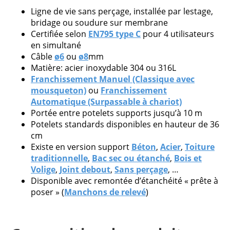
demandes issues de professionnels.
Ligne de vie sans perçage, installée par lestage,
bridage ou soudure sur membrane
Certifiée selon
EN795 type C
pour 4 utilisateurs
en simultané
Câble
ø6
ou
ø8
mm
Veuillez
Matière: acier inoxydable 304 ou 316L
laisser
Franchissement Manuel (Classique avec
ce
mousqueton)
ou
Franchissement
champ
Automatique (Surpassable à chariot)
vide.
Portée entre potelets supports jusqu’à 10 m
Potelets standards disponibles en hauteur de 36
cm
Existe en version support
Béton
,
Acier
,
Toiture
traditionnelle
,
Bac sec ou étanché
,
Bois et
Volige
,
Joint debout
,
Sans perçage
, …
Disponible avec remontée d’étanchéité « prête à
poser » (
Manchons de relevé
)