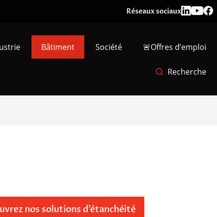
Réseaux sociaux
ustrie
Bâtiment
Société
🚨Offres d’emploi
Recherche
vrez nos solutions d’étanchéité