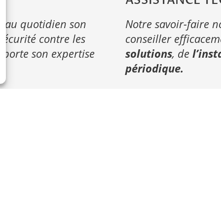
ASSISTANCE T
 au quotidien son
Notre savoir-faire 
sécurité contre les
conseiller efficace
pporte son expertise
solutions
, de
l’inst
périodique.
OLUTIONS
LIENS
HUTE
UTILES
ncrage
Glossaire
ie à câble
antichute
e à rail
Actualités
risés
Contact
ntichute