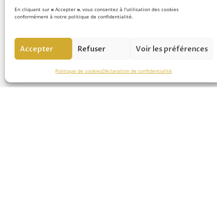
LE CONCEPT
En cliquant sur
«
Accepter
»
, vous consentez à l'utilisation des cookies
conformément à notre politique de confidentialité.
Notre équipe d’experts
met
savoir-faire au service de la 
Accepter
Refuser
Voir les préférences
chutes de hauteur et vous a
pour réussir vos projets.
Politique de cookies
Déclaration de confidentialité
NOS
NOS S
SERVICES
ANTIC
Analyse & Étude
Points d’a
Solutions &
Lignes de v
Production
Lignes de vi
Installation &
Accès Sécu
Montage
Potences a