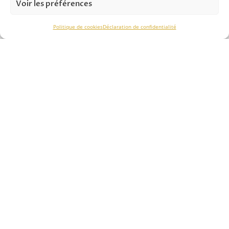
Voir les préférences
ASSISTANCE TECHNIQUE
Politique de cookies
Déclaration de confidentialité
Notre savoir-faire nous permet de vous conseiller
efficacement dans le
choix des solutions
, de
l’installation
et du
contrôle périodique.
NOS SERVICES
Analyse & Étude
Solutions & Production
Installation & Montage
Contrôle périodique
Formations
NOS SOLUTIONS ANTICHUTE