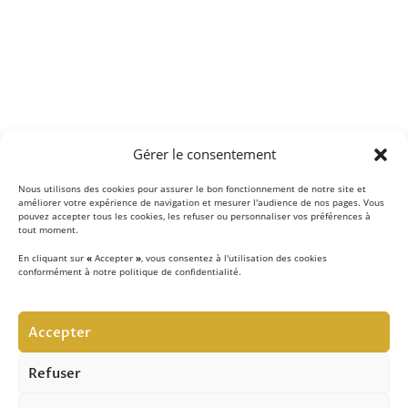
Gérer le consentement
Nous utilisons des cookies pour assurer le bon fonctionnement de notre site et
améliorer votre expérience de navigation et mesurer l'audience de nos pages. Vous
pouvez accepter tous les cookies, les refuser ou personnaliser vos préférences à
tout moment.
En cliquant sur
«
Accepter
»
, vous consentez à l'utilisation des cookies
conformément à notre politique de confidentialité.
LE CONCEPT
Accepter
Notre équipe d’experts
met au quotidien son savoir-
faire au service de la sécurité contre les chutes de hauteur
Refuser
et vous apporte son expertise pour réussir vos projets.