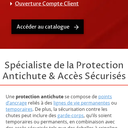
Ouverture Compte Client
Accéder au catalogue
Spécialiste de la Protection
Antichute & Accès Sécurisés
Une
protection antichute
se compose de
points
d’ancrage
reliés à des
lignes de vie permanentes
ou
temporaires
. De plus, la sécurisation contre les
chutes peut inclure des
garde-corps
, qu’ils soient
temporaires ou permanents, en combinaison avec
des accès sécurisés tels que des échelles à crinoline.