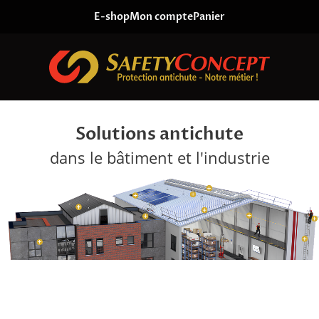
SafetyConcept
Skip to content
E-shop
Mon compte
Panier
Solutions antichute dans le bâtiment et l'industrie
Solutions antichute
dans le bâtiment et l'industrie