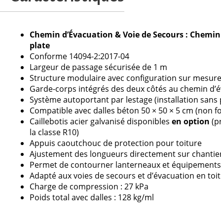
Attention, nous ne tr
Chemin d’Évacuation & Voie de Secours : Chemin
plate
Conforme 14094-2:2017-04
Largeur de passage sécurisée de 1 m
Veuillez
Structure modulaire avec configuration sur mesur
laisser
Garde-corps intégrés des deux côtés au chemin d’é
ce
Système autoportant par lestage (installation sans 
champ
Compatible avec dalles béton 50 × 50 × 5 cm (non f
vide.
Caillebotis acier galvanisé disponibles
en option
(p
la classe R10)
Appuis caoutchouc de protection pour toiture
Ajustement des longueurs directement sur chantie
Permet de contourner lanterneaux et équipements
Adapté aux voies de secours et d’évacuation en toit
Charge de compression : 27 kPa
Poids total avec dalles : 128 kg/ml