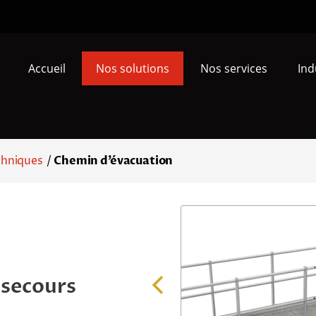
Accueil
Nos solutions
Nos services
Ind
chniques
/
Chemin d’évacuation
 secours