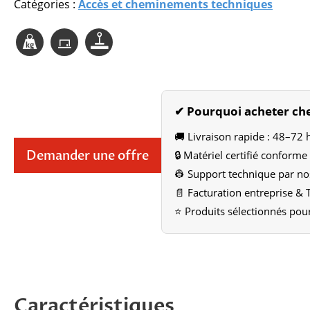
Catégories :
Accès et cheminements techniques
✔ Pourquoi acheter che
🚚 Livraison rapide : 48–72 h
Demander une offre
🔒 Matériel certifié conform
👷 Support technique par no
📄 Facturation entreprise &
⭐ Produits sélectionnés pour
Caractéristiques