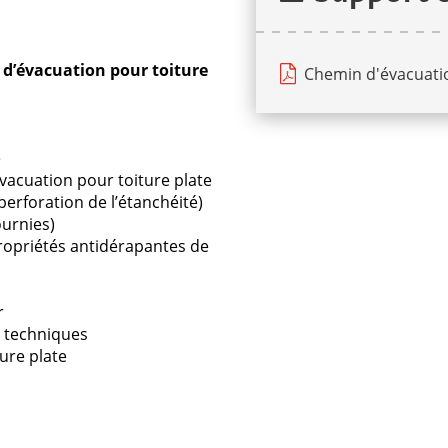
aitons que les demandes issues de professionnels.
 d’évacuation pour toiture
Chemin d'évacuati
e
vacuation pour toiture plate
perforation de l’étanchéité)
ournies)
ropriétés antidérapantes de
r
 techniques
ure plate