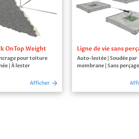
ck OnTop Weight
Ligne de vie sans per
ncrage pour toiture
Auto-lestée | Soudée par
née | À lester
membrane | Sans perçag
Afficher
Aff