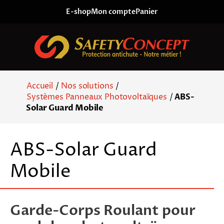
Skip to content
E-shop
Mon compte
Panier
Accueil
/
Nos solutions
/
Systèmes Panneaux Photovoltaïques
/
ABS-
Solar Guard Mobile
ABS-Solar Guard
Mobile
Garde-Corps Roulant pour