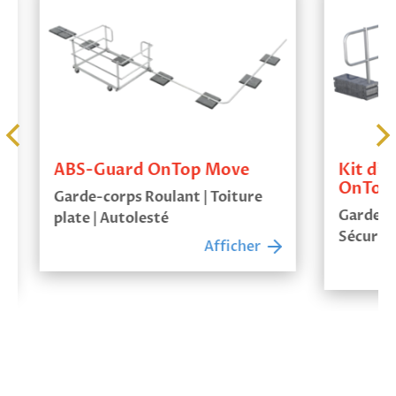
ABS-Guard OnTop Move
Kit d’a
OnTop 
Garde-corps Roulant | Toiture
Garde-co
plate | Autolesté
Sécurisat
Afficher