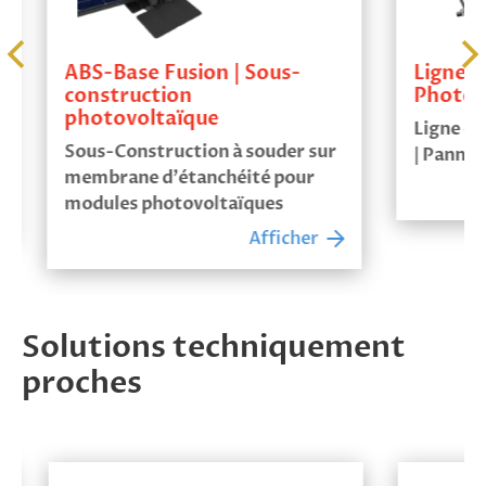
ABS-Base Fusion | Sous-
Ligne d
construction
Photovo
photovoltaïque
Ligne de 
Sous-Construction à souder sur
| Pannea
membrane d'étanchéité pour
modules photovoltaïques
Afficher
Solutions techniquement
proches