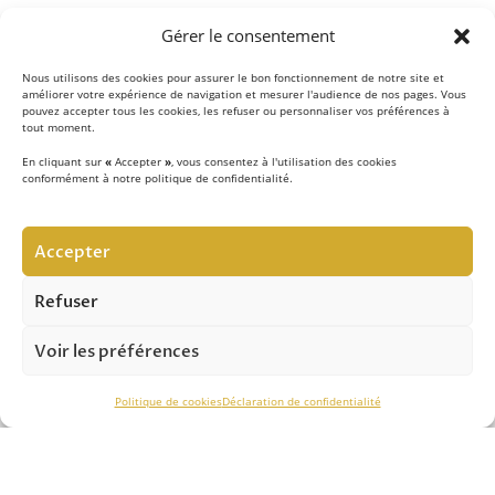
Gérer le consentement
Nous utilisons des cookies pour assurer le bon fonctionnement de notre site et
améliorer votre expérience de navigation et mesurer l'audience de nos pages. Vous
pouvez accepter tous les cookies, les refuser ou personnaliser vos préférences à
tout moment.
En cliquant sur
«
Accepter
»
, vous consentez à l'utilisation des cookies
conformément à notre politique de confidentialité.
LE CONCEPT
Accepter
Notre équipe d’experts
met au quotidien son savoir-
faire au service de la sécurité contre les chutes de hauteur
Refuser
et vous apporte son expertise pour réussir vos projets.
Voir les préférences
ASSISTANCE TECHNIQUE
Politique de cookies
Déclaration de confidentialité
Notre savoir-faire nous permet de vous conseiller
efficacement dans le
choix des solutions
, de
l’installation
et du
contrôle périodique.