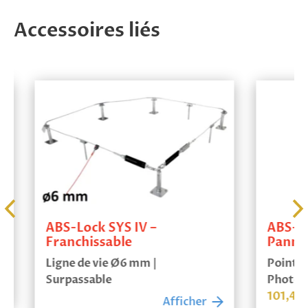
Accessoires liés
ABS-Lock SYS IV –
ABS-Loc
Franchissable
Panneau
Ligne de vie Ø6 mm |
Point d’a
Surpassable
Photovol
101,48
€
Afficher