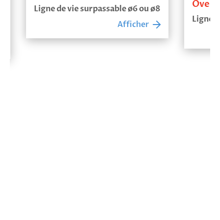
Overhe
Ligne de vie surpassable ø6 ou ø8
Ligne de 
Afficher