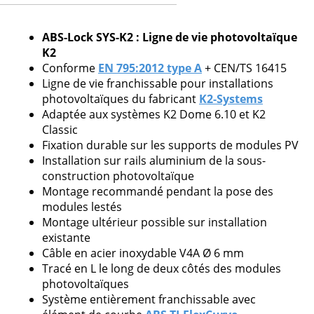
Attention, nous ne traitons que les
demandes issues de professionnels.
ABS-Lock SYS-K2 : Ligne de vie photovoltaïque
K2
Conforme
EN 795:2012 type A
+ CEN/TS 16415
Ligne de vie franchissable pour installations
photovoltaïques du fabricant
K2-Systems
Veuillez
Adaptée aux systèmes K2 Dome 6.10 et K2
laisser
Classic
ce
Fixation durable sur les supports de modules PV
champ
Installation sur rails aluminium de la sous-
vide.
construction photovoltaïque
Montage recommandé pendant la pose des
modules lestés
Montage ultérieur possible sur installation
existante
Câble en acier inoxydable V4A Ø 6 mm
Tracé en L le long de deux côtés des modules
photovoltaïques
Système entièrement franchissable avec