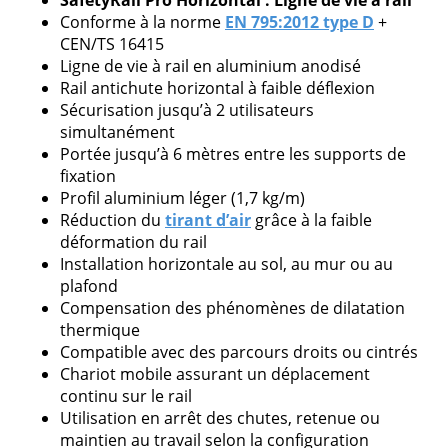
SafetyRail Pro Horizontal : Ligne de vie à rail
Conforme à la norme
EN 795:2012 type D
+
CEN/TS 16415
Ligne de vie à rail en aluminium anodisé
Rail antichute horizontal à faible déflexion
Veuillez
Sécurisation jusqu’à 2 utilisateurs
laisser
simultanément
ce
Portée jusqu’à 6 mètres entre les supports de
champ
fixation
vide.
Profil aluminium léger (1,7 kg/m)
Réduction du
tirant d’air
grâce à la faible
déformation du rail
Installation horizontale au sol, au mur ou au
plafond
Compensation des phénomènes de dilatation
thermique
Compatible avec des parcours droits ou cintrés
Chariot mobile assurant un déplacement
continu sur le rail
Utilisation en arrêt des chutes, retenue ou
maintien au travail selon la configuration