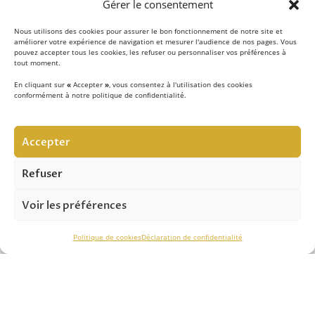
Gérer le consentement
Nous utilisons des cookies pour assurer le bon fonctionnement de notre site et
améliorer votre expérience de navigation et mesurer l'audience de nos pages. Vous
pouvez accepter tous les cookies, les refuser ou personnaliser vos préférences à
tout moment.
En cliquant sur
«
Accepter
»
, vous consentez à l'utilisation des cookies
conformément à notre politique de confidentialité.
LE CONCEPT
Accepter
Notre équipe d’experts
met au quotidien son savoir-
faire au service de la sécurité contre les chutes de hauteur
Refuser
et vous apporte son expertise pour réussir vos projets.
Voir les préférences
ASSISTANCE TECHNIQUE
Politique de cookies
Déclaration de confidentialité
Notre savoir-faire nous permet de vous conseiller
efficacement dans le
choix des solutions
, de
l’installation
et du
contrôle périodique.