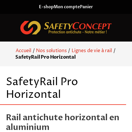
Skip to content
E-shop
Mon compte
Panier
Accueil
/
Nos solutions
/
Lignes de vie à rail
/
SafetyRail Pro Horizontal
SafetyRail Pro
Horizontal
Rail antichute horizontal en
aluminium