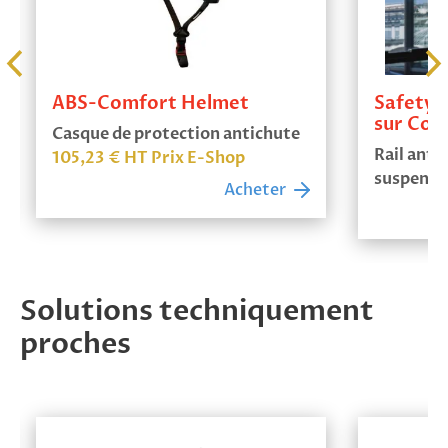
ABS-Comfort Helmet
SafetyR
sur Cor
Casque de protection antichute
Rail anti
105,23
€
HT Prix E-Shop
suspensi
Acheter
Solutions techniquement
proches