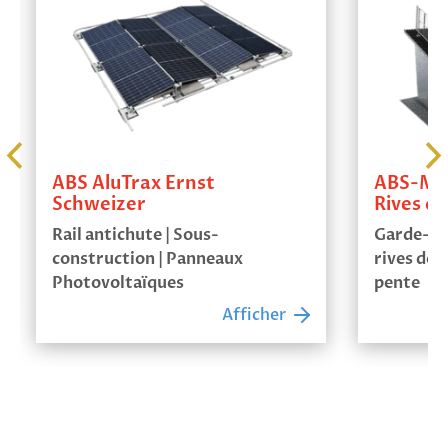
ABS AluTrax Ernst
ABS-Mob
Schweizer
Rives de
Rail antichute | Sous-
Garde-co
construction | Panneaux
rives de t
Photovoltaïques
pente
Afficher