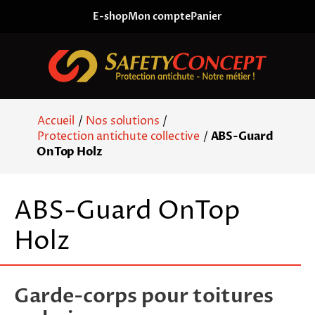
Skip to content
E-shop
Mon compte
Panier
Accueil
/
Nos solutions
/
Protection antichute collective
/
ABS-Guard
OnTop Holz
ABS-Guard OnTop
Holz
Garde-corps pour toitures