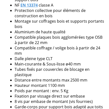
NF
EN 13374
classe A
Protection collective pour éléments de
construction en bois
Veuillez
Montage sur coffrages bois et supports portants
laisser
bois
ce
Aluminium de haute qualité
champ
Compatible plaques bois agglomérées type OSB
vide.
à partir de 22 mm
Compatible coffrage / volige bois à partir de 24
mm
Dalle pleine type CLT
Main-courante & Sous-lisse ø40 mm
Tubes fixés par couvercles de blocage en
plastique
Distance entre montants max 2500 mm
Hauteur montant 1100 mm
Poids par montant : env. 5 Kg
Fixation par vissage direct sur embase
8 vis par embase de montant (vis fournies)
Garde-corps pour support bois adapté aux toits