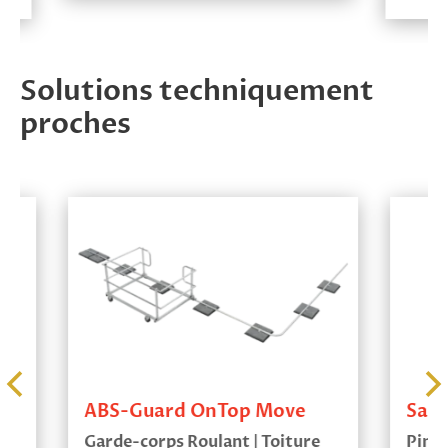
Solutions techniquement
proches
ABS-Guard OnTop Move
SafetyG
Garde-corps Roulant | Toiture
Pince Ga