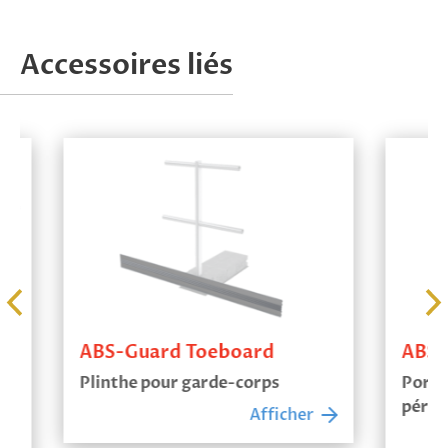
Accessoires liés
ABS-Guard Toeboard
ABS-Gu
Plinthe pour garde-corps
Porte po
périphér
Afficher