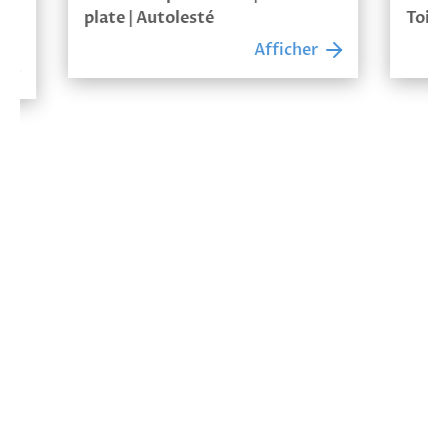
plate | Autolesté
Toiture p
Afficher