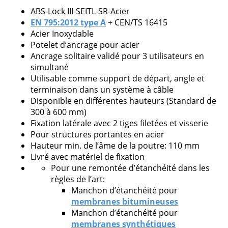
demandes issues de professionnels.
ABS-Lock III-SEITL-SR-Acier
EN 795:2012 type A
+ CEN/TS 16415
Acier Inoxydable
Potelet d’ancrage pour acier
Ancrage solitaire validé pour 3 utilisateurs en
Veuillez
simultané
laisser
Utilisable comme support de départ, angle et
ce
terminaison dans un système à câble
champ
Disponible en différentes hauteurs (Standard de
vide.
300 à 600 mm)
Fixation latérale avec 2 tiges filetées et visserie
Pour structures portantes en acier
Hauteur min. de l’âme de la poutre: 110 mm
Livré avec matériel de fixation
Pour une remontée d’étanchéité dans les
règles de l’art:
Manchon d’étanchéité pour
membranes bitumineuses
Manchon d’étanchéité pour
membranes synthétiques