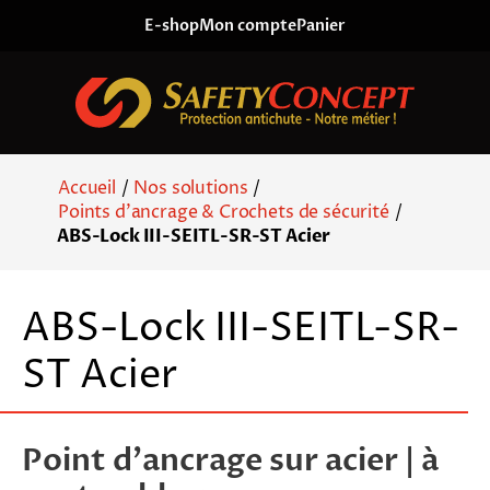
Skip to content
E-shop
Mon compte
Panier
Accueil
/
Nos solutions
/
Points d'ancrage & Crochets de sécurité
/
ABS-Lock III-SEITL-SR-ST Acier
ABS-Lock III-SEITL-SR-
ST Acier
Point d’ancrage sur acier | à