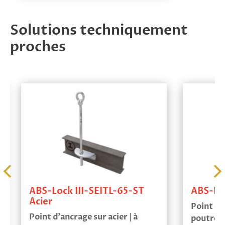
Solutions techniquement
proches
ABS-Lock III-SEITL-65-ST
ABS-Ru
Acier
Point d'a
Point d’ancrage sur acier | à
poutre ac