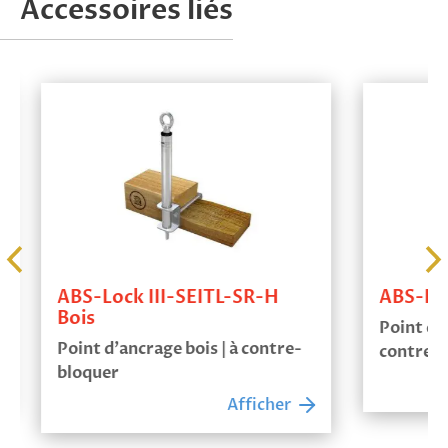
Accessoires liés
ABS-Lock III-SEITL-SR-H
ABS-Loc
Bois
Point d’a
Point d’ancrage bois | à contre-
contre-bl
bloquer
Afficher