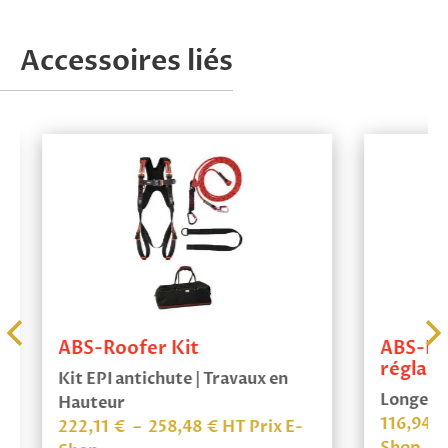
Accessoires liés
ABS-Roofer Kit
ABS-Lan
réglabl
Kit EPI antichute | Travaux en
Longe ant
Hauteur
116,94
€
Plage
222,11
€
–
258,48
€
HT Prix E-