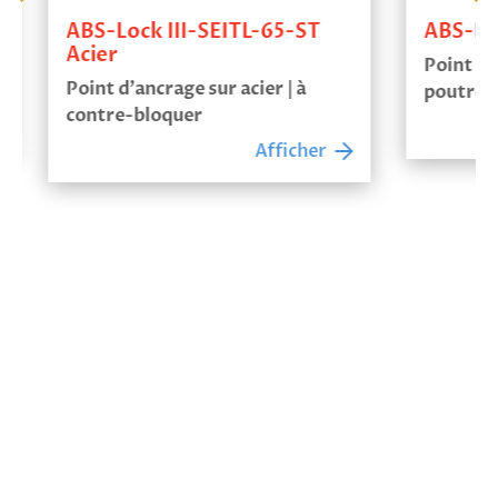
ABS-Lock III-SEITL-65-ST
ABS-Ru
Acier
Point d'a
Point d’ancrage sur acier | à
poutre ac
contre-bloquer
Afficher