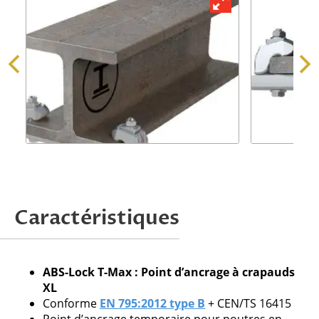
Demander une offre
Caractéristiques
Attention, nous ne traitons que les
demandes issues de professionnels.
ABS-Lock T-Max : Point d’ancrage à crapauds
XL
Conforme
EN 795:2012 type B
+ CEN/TS 16415