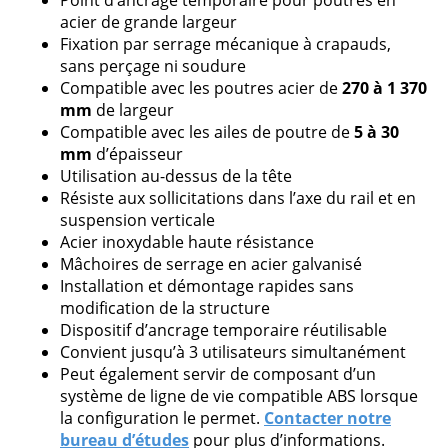
Point d’ancrage temporaire pour poutres en
acier de grande largeur
Veuillez
Fixation par serrage mécanique à crapauds,
laisser
sans perçage ni soudure
ce
Compatible avec les poutres acier de
270 à 1 370
champ
mm
de largeur
vide.
Compatible avec les ailes de poutre de
5 à 30
mm
d’épaisseur
Utilisation au-dessus de la tête
Résiste aux sollicitations dans l’axe du rail et en
suspension verticale
Acier inoxydable haute résistance
Mâchoires de serrage en acier galvanisé
Installation et démontage rapides sans
modification de la structure
Dispositif d’ancrage temporaire réutilisable
Convient jusqu’à 3 utilisateurs simultanément
Peut également servir de composant d’un
système de ligne de vie compatible ABS lorsque
la configuration le permet.
Contacter notre
bureau d’études
pour plus d’informations.