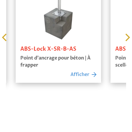
ABS-Lock X-SR-B-AS
ABS-Loc
Point d’ancrage pour béton | À
Point d’a
frapper
sceller
Afficher