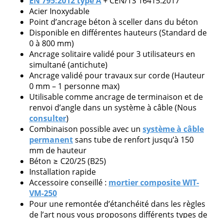
EN 795:2012 type A
+ CEN/TS 16415:2017
Acier Inoxydable
Point d’ancrage béton à sceller dans du béton
Disponible en différentes hauteurs (Standard de
Veuillez
0 à 800 mm)
laisser
Ancrage solitaire validé pour 3 utilisateurs en
ce
simultané (antichute)
champ
Ancrage validé pour travaux sur corde (Hauteur
vide.
0 mm – 1 personne max)
Utilisable comme ancrage de terminaison et de
renvoi d’angle dans un système à câble (Nous
consulter
)
Combinaison possible avec un
système à câble
permanent
sans tube de renfort jusqu’à 150
mm de hauteur
Béton ≥ C20/25 (B25)
Installation rapide
Accessoire conseillé :
mortier composite WIT-
VM-250
Pour une remontée d’étanchéité dans les règles
de l’art nous vous proposons différents types de