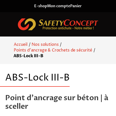
Skip to content
E-shop
Mon compte
Panier
Accueil
/
Nos solutions
/
Points d'ancrage & Crochets de sécurité
/
ABS-Lock III-B
ABS-Lock III-B
Point d'ancrage sur béton | à
sceller