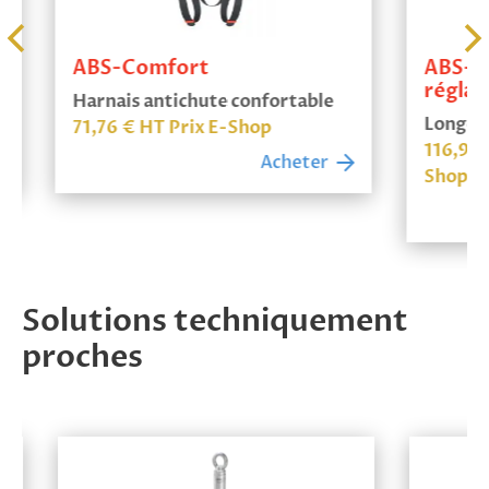
ABS-Comfort
ABS-Lan
réglabl
Harnais antichute confortable
Longe ant
71,76
€
HT Prix E-Shop
116,94
€
Acheter
Shop
Solutions techniquement
proches