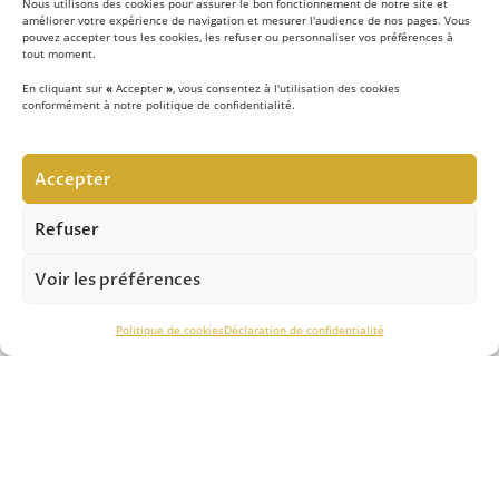
Nous utilisons des cookies pour assurer le bon fonctionnement de notre site et
améliorer votre expérience de navigation et mesurer l'audience de nos pages. Vous
pouvez accepter tous les cookies, les refuser ou personnaliser vos préférences à
tout moment.
En cliquant sur
«
Accepter
»
, vous consentez à l'utilisation des cookies
conformément à notre politique de confidentialité.
LE CONCEPT
Accepter
Notre équipe d’experts
met au quotidien son savoir-
faire au service de la sécurité contre les chutes de hauteur
Refuser
et vous apporte son expertise pour réussir vos projets.
Voir les préférences
ASSISTANCE TECHNIQUE
Politique de cookies
Déclaration de confidentialité
Notre savoir-faire nous permet de vous conseiller
efficacement dans le
choix des solutions
, de
l’installation
et du
contrôle périodique.