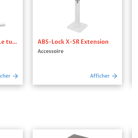
ABS-Weight OnTop – Le tube de renfort
ABS-Lock X-SR Extension
Accessoire
icher
Afficher