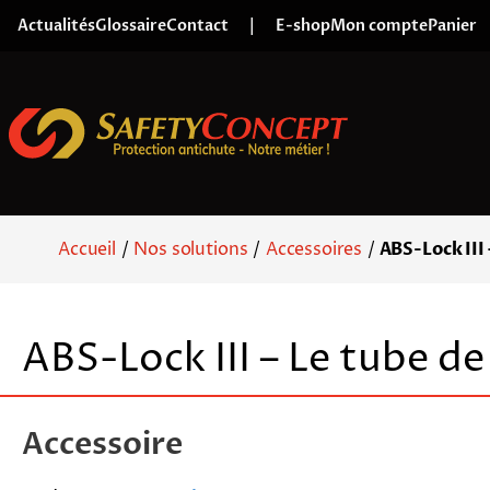
Skip to content
Actualités
Glossaire
Contact
|
E-shop
Mon compte
Panier
Accueil
/
Nos solutions
/
Accessoires
/
ABS-Lock III 
ABS-Lock III – Le tube de
Accessoire