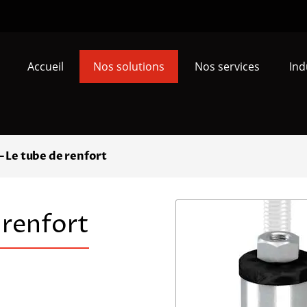
Accueil
Nos solutions
Nos services
Ind
– Le tube de renfort
 renfort