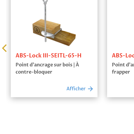
ABS-Lock360 Béton
ABS-An
Point d'ancrage sur béton | à
Sangle d
sceller
13,38
€
H
Afficher