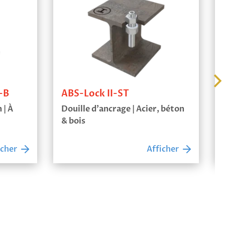
24
ABS-Lock III-SEITL-65-ST Acier
 | à
Point d’ancrage sur acier | à
contre-bloquer
icher
Afficher