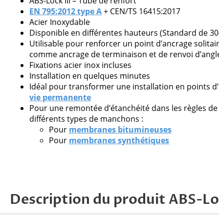
ABS-Lock III – Tube de renfort
EN 795:2012 type A
+ CEN/TS 16415:2017
Acier Inoxydable
Disponible en différentes hauteurs (Standard de 3
Veuillez
Utilisable pour renforcer un point d’ancrage solitair
laisser
comme ancrage de terminaison et de renvoi d’angl
ce
Fixations acier inox incluses
champ
Installation en quelques minutes
vide.
Idéal pour transformer une installation en points d
vie permanente
Pour une remontée d’étanchéité dans les règles de
différents types de manchons :
Pour
membranes bitumineuses
Pour
membranes synthétiques
Description du produit ABS-Lock