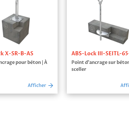
chor Loop
ABS-Lock III-BE Pro-
'ancrage antichute
Point d’ancrage sur béton
frapper
T Prix E-Shop
Aff
Acheter