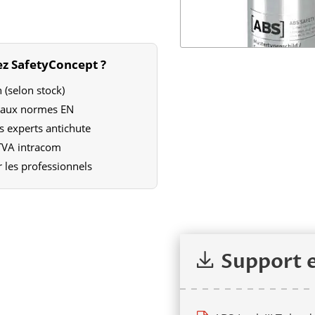
z SafetyConcept ?
 (selon stock)
e aux normes EN
s experts antichute
 TVA intracom
 les professionnels
Demander une offre
Support 
aitons que les demandes issues de professionnels.