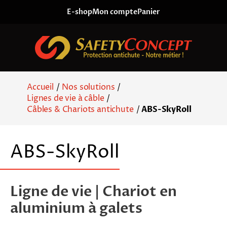
Skip to content
E-shop
Mon compte
Panier
Accueil
/
Nos solutions
/
Lignes de vie à câble
/
Câbles & Chariots antichute
/
ABS-SkyRoll
ABS-SkyRoll
Ligne de vie | Chariot en
aluminium à galets