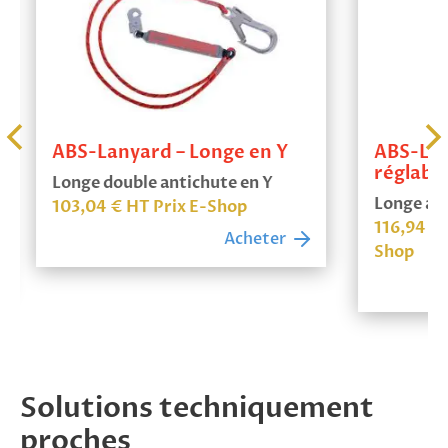
ABS-Lanyard – Longe en Y
ABS-Lan
réglabl
Longe double antichute en Y
Longe ant
103,04
€
HT Prix E-Shop
116,94
€
Acheter
Shop
Solutions techniquement
proches