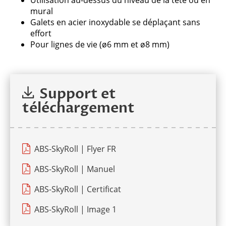
Utilisation au-dessus du niveau de la tête ou en
mural
Veuillez
Galets en acier inoxydable se déplaçant sans
laisser
effort
ce
Pour lignes de vie (ø6 mm et ø8 mm)
champ
vide.
Support et
téléchargement
ABS-SkyRoll | Flyer FR
ABS-SkyRoll | Manuel
ABS-SkyRoll | Certificat
ABS-SkyRoll | Image 1