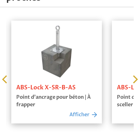
ABS-Lock X-SR-B-AS
ABS-Loc
Point d’ancrage pour béton | À
Point d’a
frapper
sceller
Afficher