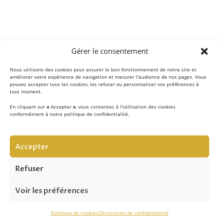
Gérer le consentement
Nous utilisons des cookies pour assurer le bon fonctionnement de notre site et
améliorer votre expérience de navigation et mesurer l'audience de nos pages. Vous
pouvez accepter tous les cookies, les refuser ou personnaliser vos préférences à
tout moment.
En cliquant sur
«
Accepter
»
, vous consentez à l'utilisation des cookies
conformément à notre politique de confidentialité.
LE CONCEPT
Accepter
Notre équipe d’experts
met au quotidien son savoir-
faire au service de la sécurité contre les chutes de hauteur
Refuser
et vous apporte son expertise pour réussir vos projets.
Voir les préférences
ASSISTANCE TECHNIQUE
Politique de cookies
Déclaration de confidentialité