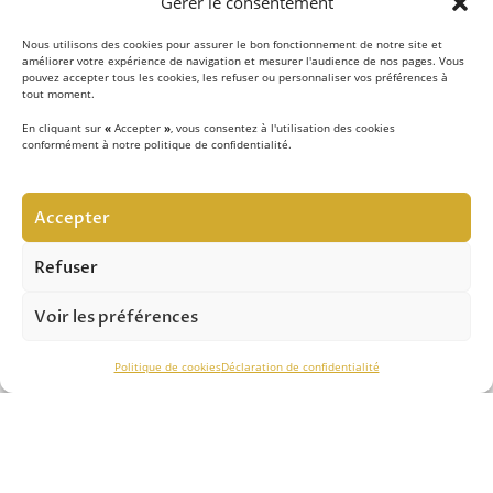
Gérer le consentement
Nous utilisons des cookies pour assurer le bon fonctionnement de notre site et
améliorer votre expérience de navigation et mesurer l'audience de nos pages. Vous
pouvez accepter tous les cookies, les refuser ou personnaliser vos préférences à
tout moment.
En cliquant sur
«
Accepter
»
, vous consentez à l'utilisation des cookies
conformément à notre politique de confidentialité.
LE CONCEPT
Accepter
Notre équipe d’experts
met au quotidien son savoir-
faire au service de la sécurité contre les chutes de hauteur
Refuser
et vous apporte son expertise pour réussir vos projets.
Voir les préférences
ASSISTANCE TECHNIQUE
Politique de cookies
Déclaration de confidentialité
Notre savoir-faire nous permet de vous conseiller
efficacement dans le
choix des solutions
, de
l’installation
et du
contrôle périodique.