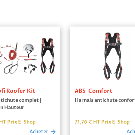
ck VI
ABS-Lock V-ST
ancrage sur toit
Point d’ancrage sur acier 
ue | Cheville basculante
contre-bloquer
HT Prix E-Shop
18,11
€
HT Prix E-Shop
Acheter
Ac