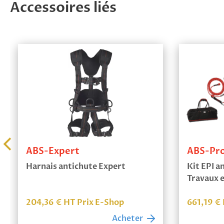
Accessoires liés
ABS-Lock V-B
ABS-Lo
Point d’ancrage sur béton | À
Point d'
frapper
métalliq
15,05
€
HT Prix E-Shop
28,43
€
Acheter