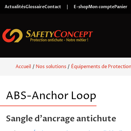
Skip to content
Actualités
Glossaire
Contact
|
E-shop
Mon compte
Panier
Accueil
/
Nos solutions
/
Équipements de Protection 
ABS-Anchor Loop
Sangle d'ancrage antichute