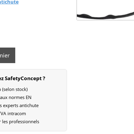
ntichute
nier
z SafetyConcept ?
 (selon stock)
e aux normes EN
s experts antichute
 TVA intracom
 les professionnels