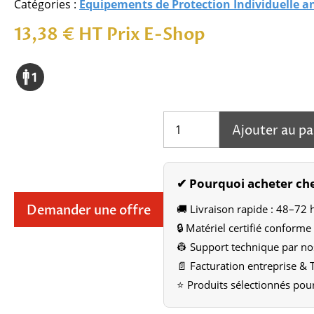
Catégories :
Équipements de Protection Individuelle a
13,38
€
HT Prix E-Shop
quantité
Ajouter au pa
de
ABS-
Anchor
Loop
✔ Pourquoi acheter che
🚚 Livraison rapide : 48–72 h
Demander une offre
🔒 Matériel certifié conform
👷 Support technique par no
📄 Facturation entreprise &
⭐ Produits sélectionnés pour