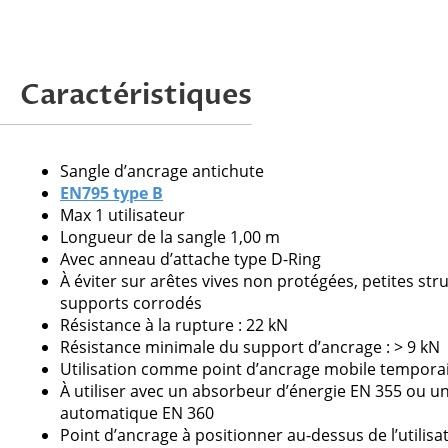
Caractéristiques
Attention, nous ne tr
Sangle d’ancrage antichute
EN795 type B
Max 1 utilisateur
Longueur de la sangle 1,00 m
Veuillez
Avec anneau d’attache type D-Ring
laisser
À éviter sur arêtes vives non protégées, petites st
ce
supports corrodés
champ
Résistance à la rupture : 22 kN
vide.
Résistance minimale du support d’ancrage : > 9 kN
Utilisation comme point d’ancrage mobile tempora
À utiliser avec un absorbeur d’énergie EN 355 ou un
automatique EN 360
Point d’ancrage à positionner au-dessus de l’utilisa