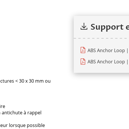
Demander une offre
Support 
aitons que les demandes issues de professionnels.
ABS Anchor Loop | 
ABS Anchor Loop | 
ructures < 30 x 30 mm ou
ire
 antichute à rappel
teur lorsque possible