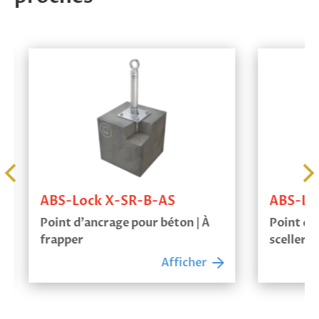
ABS-Lock X-SR-B-AS
ABS-Loc
Point d’ancrage pour béton | À
Point d’a
frapper
sceller
Afficher