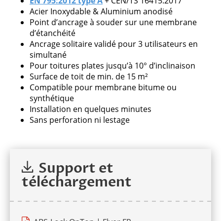
EN 795:2012 type A
+ CEN/TS 16415:2017
Acier Inoxydable & Aluminium anodisé
Point d’ancrage à souder sur une membrane
d’étanchéité
Veuillez
Ancrage solitaire validé pour 3 utilisateurs en
laisser
simultané
ce
Pour toitures plates jusqu’à 10° d’inclinaison
champ
Surface de toit de min. de 15 m²
vide.
Compatible pour membrane bitume ou
synthétique
Installation en quelques minutes
Sans perforation ni lestage
Support et
téléchargement