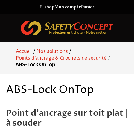
Skip to content
E-shop
Mon compte
Panier
Accueil
/
Nos solutions
/
Points d'ancrage & Crochets de sécurité
/
ABS-Lock OnTop
ABS-Lock OnTop
Point d’ancrage sur toit plat |
à souder