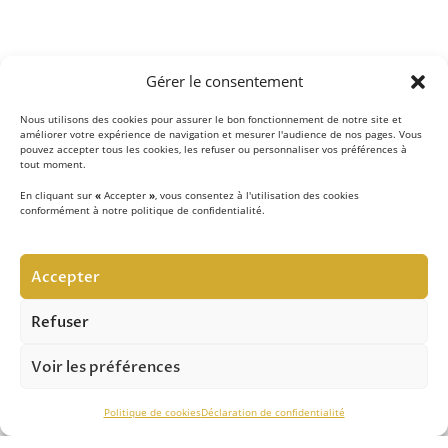
Gérer le consentement
Nous utilisons des cookies pour assurer le bon fonctionnement de notre site et
améliorer votre expérience de navigation et mesurer l'audience de nos pages. Vous
pouvez accepter tous les cookies, les refuser ou personnaliser vos préférences à
tout moment.
En cliquant sur
«
Accepter
»
, vous consentez à l'utilisation des cookies
conformément à notre politique de confidentialité.
LE CONCEPT
Accepter
Notre équipe d’experts
met au quotidien son savoir-
faire au service de la sécurité contre les chutes de hauteur
Refuser
et vous apporte son expertise pour réussir vos projets.
Voir les préférences
ASSISTANCE TECHNIQUE
Politique de cookies
Déclaration de confidentialité
Notre savoir-faire nous permet de vous conseiller