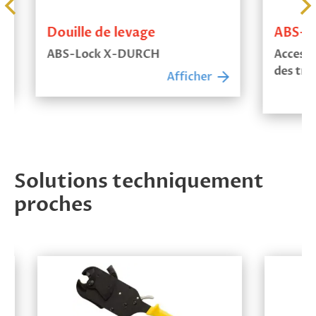
Douille de levage
ABS-Du
ABS-Lock X-DURCH
Accessoir
des trous
Afficher
Solutions techniquement
proches