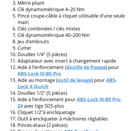
Mètre pliant
Clé dynamométrique 4–20 Nm
Veuillez
Pince coupe-câble à cliquet utilisable d’une seule
laisser
main
ce
Clés combinées / clés mixtes
champ
Clé dynamométrique 40–200 Nm
vide.
Jeu d’embouts
Cutter
Douilles 1/4″ (5 pièces)
Adaptateur avec insert à changement rapide
Aide à l’enfoncement (
douille de frappe
) pour
ABS-Lock III-BE-Pro
Aide au montage (
outil de levage
) pour
ABS-
Lock X-Durch
Douilles 1/2″ (5 pièces)
Aide à l’enfoncement pour
ABS-Lock III-BE Pro-
24
avec tige SDS-plus
Cliquet 1/2″à encliquetage
Outil à encliqueter à mâchoires réglables
Pinces-étaux (2 pièces)