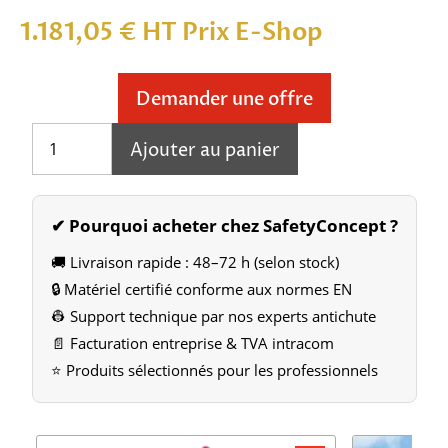
1.181,05
€
HT Prix E-Shop
Demander une offre
quantité
Ajouter au panier
de
ABS-
Kit
de
✔ Pourquoi acheter chez SafetyConcept ?
montage
🚚 Livraison rapide : 48–72 h (selon stock)
🔒 Matériel certifié conforme aux normes EN
👷 Support technique par nos experts antichute
📄 Facturation entreprise & TVA intracom
⭐ Produits sélectionnés pour les professionnels