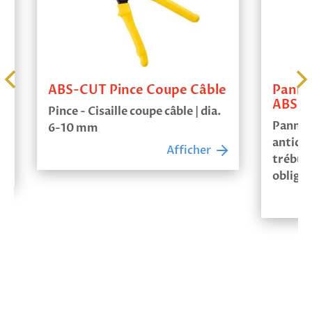
ABS-CUT Pince Coupe Câble
Panneau
ABS
Pince - Cisaille coupe câble | dia.
Panneau 
6-10 mm
antichute
Afficher
trébuche
obligatoi