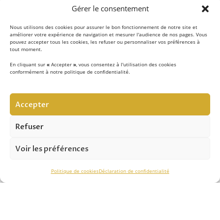
Gérer le consentement
Nous utilisons des cookies pour assurer le bon fonctionnement de notre site et
améliorer votre expérience de navigation et mesurer l'audience de nos pages. Vous
pouvez accepter tous les cookies, les refuser ou personnaliser vos préférences à
tout moment.
En cliquant sur
«
Accepter
»
, vous consentez à l'utilisation des cookies
conformément à notre politique de confidentialité.
LE CONCEPT
Accepter
Notre équipe d’experts
met au quotidien son savoir-
faire au service de la sécurité contre les chutes de hauteur
Refuser
et vous apporte son expertise pour réussir vos projets.
Voir les préférences
ASSISTANCE TECHNIQUE
Politique de cookies
Déclaration de confidentialité
Notre savoir-faire nous permet de vous conseiller
efficacement dans le
choix des solutions
, de
l’installation
et du
contrôle périodique.