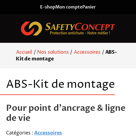
Skip to content
E-shop
Mon compte
Panier
Accueil
/
Nos solutions
/
Accessoires
/
ABS-
Kit de montage
ABS-Kit de montage
Pour point d'ancrage & ligne
de vie
Catégories :
Accessoires