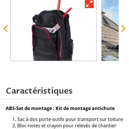
Demander une offre
Caractéristiques
Attention, nous ne traitons que les
ABS-Set de montage : Kit de montage antichute
demandes issues de professionnels.
Sac à dos porte-outils pour transport sur toiture
Bloc-notes et crayon pour relevés de chantier