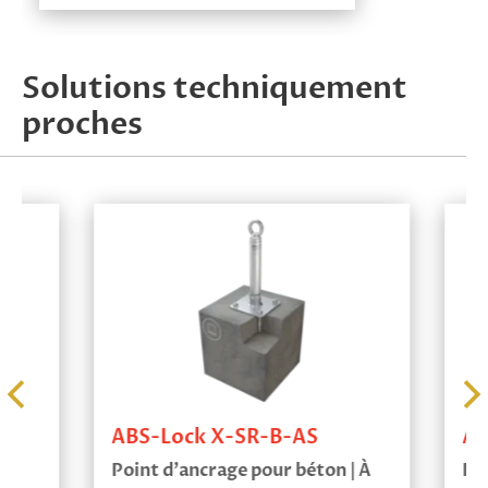
Solutions techniquement
proches
ABS-Lock X-SR-B-AS
ABS-Loc
Point d’ancrage pour béton | À
Point d’a