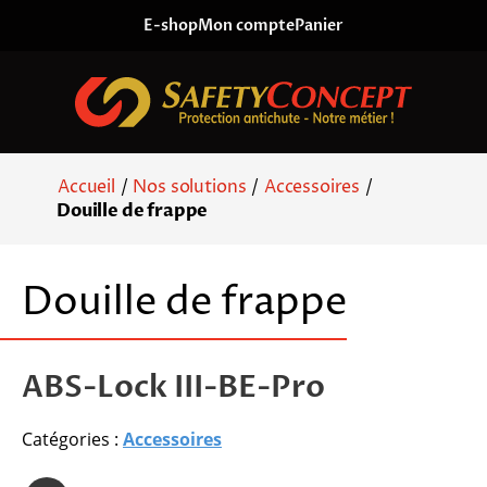
Skip to content
E-shop
Mon compte
Panier
Accueil
/
Nos solutions
/
Accessoires
/
Douille de frappe
Douille de frappe
ABS-Lock III-BE-Pro
Catégories :
Accessoires