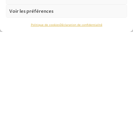
et vous apporte son expertise pour réussir vos projets.
Voir les préférences
ASSISTANCE TECHNIQUE
Politique de cookies
Déclaration de confidentialité
Notre savoir-faire nous permet de vous conseiller
efficacement dans le
choix des solutions
, de
l’installation
et du
contrôle périodique.
NOS SERVICES
Analyse & Étude
Solutions & Production
Installation & Montage
Contrôle périodique
Formations
NOS SOLUTIONS ANTICHUTE