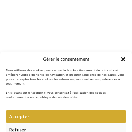
Gérer le consentement
Nous utilisons des cookies pour assurer le bon fonctionnement de notre site et
améliorer votre expérience de navigation et mesurer l'audience de nos pages. Vous
pouvez accepter tous les cookies, les refuser ou personnaliser vos préférences à
tout moment.
En cliquant sur
«
Accepter
»
, vous consentez à l'utilisation des cookies
conformément à notre politique de confidentialité.
LE CONCEPT
Accepter
Notre équipe d’experts
met au quotidien son savoir-
faire au service de la sécurité contre les chutes de hauteur
Refuser