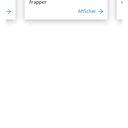
frapper
sceller
Afficher