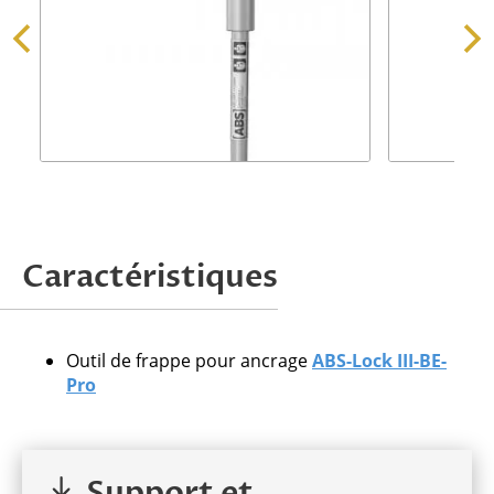
Demander une offre
Caractéristiques
Attention, nous ne traitons que les
demandes issues de professionnels.
Outil de frappe pour ancrage
ABS-Lock III-BE-
Pro
Veuillez
Support et