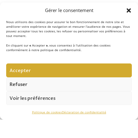
Gérer le consentement
Nous utilisons des cookies pour assurer le bon fonctionnement de notre site et
améliorer votre expérience de navigation et mesurer l'audience de nos pages. Vous
pouvez accepter tous les cookies, les refuser ou personnaliser vos préférences à
tout moment.
En cliquant sur
«
Accepter
»
, vous consentez à l'utilisation des cookies
conformément à notre politique de confidentialité.
LE CONCEPT
Accepter
Notre équipe d’experts
met au quotidien son savoir-
faire au service de la sécurité contre les chutes de hauteur
Refuser
et vous apporte son expertise pour réussir vos projets.
Voir les préférences
ASSISTANCE TECHNIQUE
Politique de cookies
Déclaration de confidentialité
Notre savoir-faire nous permet de vous conseiller
efficacement dans le
choix des solutions
, de
l’installation
et du
contrôle périodique.