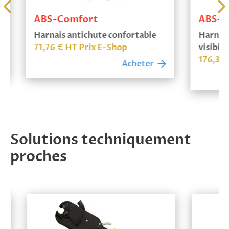
ABS-Comfort
ABS-Co
Harnais antichute confortable
Harnais a
71,76
€
HT Prix E-Shop
visibilité
176,30
€
Acheter
Solutions techniquement
proches