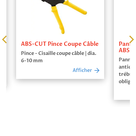
ABS-CUT Pince Coupe Câble
Panneau
ABS
Pince - Cisaille coupe câble | dia.
Panneau 
6-10 mm
antichute
Afficher
trébuche
obligatoi