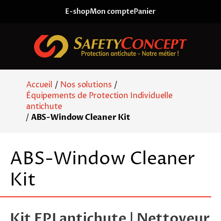
Skip to content
E-shop
Mon compte
Panier
Accueil
/
Nos solutions
/
Équipements de Protection Individuelle
antichute
/
ABS-Window Cleaner Kit
ABS-Window Cleaner
Kit
Kit EPI antichute | Nettoyeur