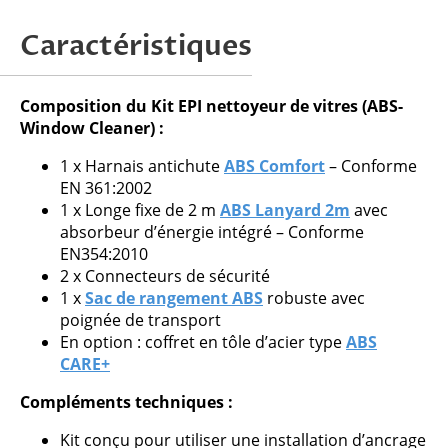
Demander une offre
Caractéristiques
Attention, nous ne traitons que les
Composition du Kit EPI nettoyeur de vitres (ABS-
demandes issues de professionnels.
Window Cleaner) :
1 x Harnais antichute
ABS Comfort
– Conforme
EN 361:2002
1 x Longe fixe de 2 m
ABS Lanyard 2m
avec
Veuillez
absorbeur d’énergie intégré – Conforme
laisser
EN354:2010
ce
2 x Connecteurs de sécurité
champ
1 x
Sac de rangement ABS
robuste avec
vide.
poignée de transport
En option : coffret en tôle d’acier type
ABS
CARE+
Compléments techniques :
Kit conçu pour utiliser une installation d’ancrage