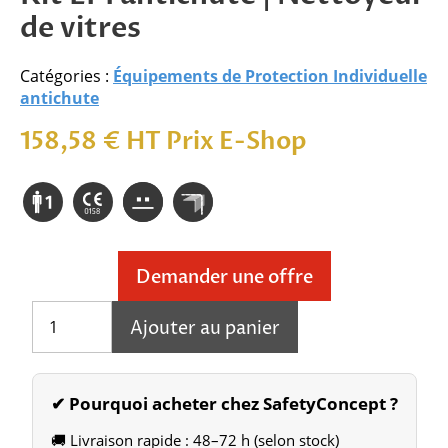
de vitres
Catégories :
Équipements de Protection Individuelle
antichute
158,58
€
HT Prix E-Shop
Demander une offre
quantité
Ajouter au panier
de
ABS-
Window
Cleaner
✔ Pourquoi acheter chez SafetyConcept ?
Kit
🚚 Livraison rapide : 48–72 h (selon stock)