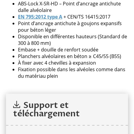
demandes issues de professionnels.
ABS-Lock X-SR-HD – Point d’ancrage antichute
dalle alvéolaire
EN 795:2012 type A
+ CEN/TS 16415:2017
Point d’ancrage antichute à goujons expansifs
pour béton léger
Veuillez
Disponible en différentes hauteurs (Standard de
laisser
300 à 800 mm)
ce
Embase + douille de renfort soudée
champ
Planchers alvéolaires en béton ≥ C45/55 (B55)
vide.
À fixer avec 4 chevilles à expansion
Fixation possible dans les alvéoles comme dans
du matériau plein
Support et
téléchargement