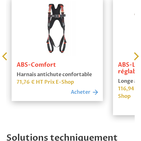
ABS-Comfort
ABS-Lan
réglabl
Harnais antichute confortable
Longe ant
71,76
€
HT Prix E-Shop
116,94
€
Acheter
Shop
Solutions techniquement