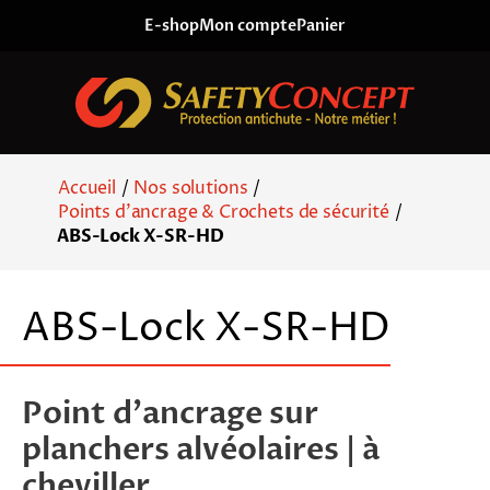
Skip to content
E-shop
Mon compte
Panier
Accueil
/
Nos solutions
/
Points d'ancrage & Crochets de sécurité
/
ABS-Lock X-SR-HD
ABS-Lock X-SR-HD
Point d’ancrage sur
planchers alvéolaires | à
cheviller