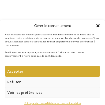
Gérer le consentement
Nous utilisons des cookies pour assurer le bon fonctionnement de notre site et
améliorer votre expérience de navigation et mesurer l'audience de nos pages. Vous
pouvez accepter tous les cookies, les refuser ou personnaliser vos préférences à
tout moment.
En cliquant sur
«
Accepter
»
, vous consentez à l'utilisation des cookies
conformément à notre politique de confidentialité.
LE CONCEPT
Accepter
Notre équipe d’experts
met au quotidien son savoir-
faire au service de la sécurité contre les chutes de hauteur
Refuser
et vous apporte son expertise pour réussir vos projets.
Voir les préférences
ASSISTANCE TECHNIQUE
Politique de cookies
Déclaration de confidentialité