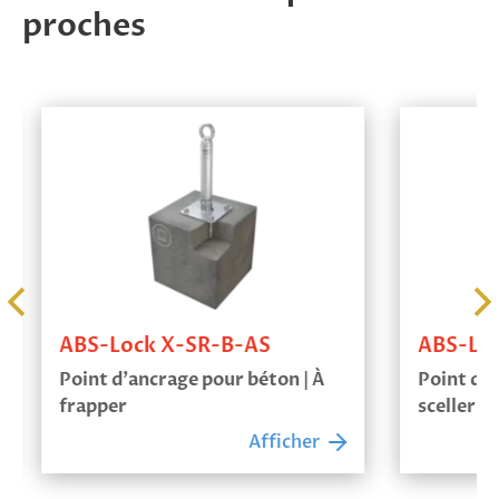
proches
ABS-Lock X-SR-B-AS
ABS-Loc
Point d’ancrage pour béton | À
Point d’a
frapper
sceller
Afficher