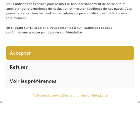
Nous utilisons des cookies pour assurer le bon fonctionnement de notre site et
améliorer votre expérience de navigation et mesurer l'audience de nos pages. Vous
pouvez accepter tous les cookies, les refuser ou personnaliser vos préférences à
tout moment.
En cliquant sur
«
Accepter
»
, vous consentez à l'utilisation des cookies
conformément à notre politique de confidentialité.
LE CONCEPT
Accepter
Notre équipe d’experts
met au quotidien son savoir-
faire au service de la sécurité contre les chutes de hauteur
Refuser
et vous apporte son expertise pour réussir vos projets.
Voir les préférences
ASSISTANCE TECHNIQUE
Politique de cookies
Déclaration de confidentialité
Notre savoir-faire nous permet de vous conseiller
efficacement dans le
choix des solutions
, de
l’installation
et du
contrôle périodique.