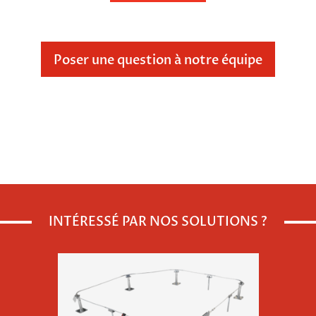
Poser une question à notre équipe
Veuillez
laisser
ce
champ
INTÉRESSÉ PAR NOS SOLUTIONS ?
vide.