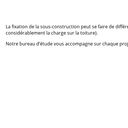
La fixation de la sous-construction peut se faire de diff
considérablement la charge sur la toiture).
Notre bureau d’étude vous accompagne sur chaque projet 
Veuillez
laisser
ce
champ