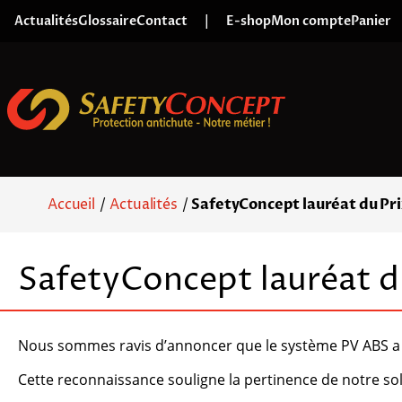
Skip to content
Actualités
Glossaire
Contact
|
E-shop
Mon compte
Panier
Accueil
/
Actualités
/
SafetyConcept lauréat du Pri
SafetyConcept lauréat du
Nous sommes ravis d’annoncer que le système PV ABS a
Cette reconnaissance souligne la pertinence de notre sol