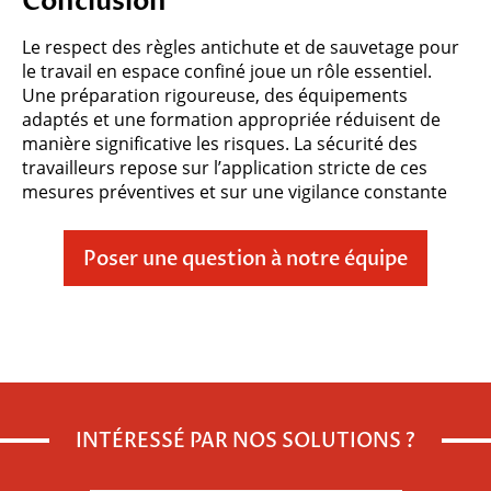
Conclusion
Le respect des règles antichute et de sauvetage pour
le travail en espace confiné joue un rôle essentiel.
Une préparation rigoureuse, des équipements
adaptés et une formation appropriée réduisent de
manière significative les risques. La sécurité des
travailleurs repose sur l’application stricte de ces
mesures préventives et sur une vigilance constante
Poser une question à notre équipe
Veuillez
INTÉRESSÉ PAR NOS SOLUTIONS ?
laisser
ce