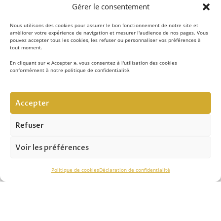
Gérer le consentement
Nous utilisons des cookies pour assurer le bon fonctionnement de notre site et
améliorer votre expérience de navigation et mesurer l'audience de nos pages. Vous
pouvez accepter tous les cookies, les refuser ou personnaliser vos préférences à
tout moment.
En cliquant sur
«
Accepter
»
, vous consentez à l'utilisation des cookies
conformément à notre politique de confidentialité.
LE CONCEPT
Accepter
Notre équipe d’experts
met au quotidien son savoir-
faire au service de la sécurité contre les chutes de hauteur
Refuser
et vous apporte son expertise pour réussir vos projets.
Voir les préférences
ASSISTANCE TECHNIQUE
Politique de cookies
Déclaration de confidentialité
Notre savoir-faire nous permet de vous conseiller
efficacement dans le
choix des solutions
, de
l’installation
et du
contrôle périodique.