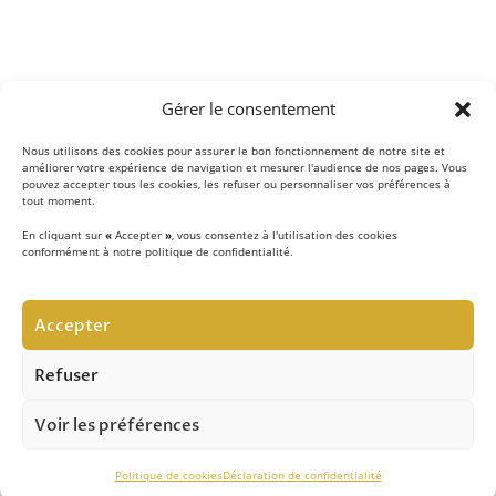
Gérer le consentement
Nous utilisons des cookies pour assurer le bon fonctionnement de notre site et
améliorer votre expérience de navigation et mesurer l'audience de nos pages. Vous
pouvez accepter tous les cookies, les refuser ou personnaliser vos préférences à
tout moment.
En cliquant sur
«
Accepter
»
, vous consentez à l'utilisation des cookies
conformément à notre politique de confidentialité.
LE CONCEPT
Accepter
Notre équipe d’experts
met au quotidien son savoir-
faire au service de la sécurité contre les chutes de hauteur
Refuser
et vous apporte son expertise pour réussir vos projets.
Voir les préférences
ASSISTANCE TECHNIQUE
Politique de cookies
Déclaration de confidentialité