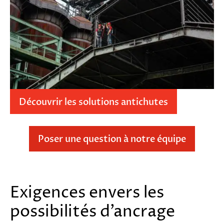
Découvrir les solutions antichutes
Poser une question à notre équipe
Exigences envers les
possibilités d’ancrage
Veuillez