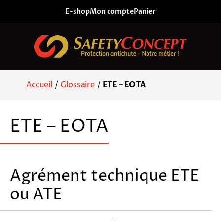
Skip to content
E-shop
Mon compte
Panier
Accueil
/
Glossaire
/
ETE – EOTA
ETE – EOTA
Agrément technique ETE
ou ATE