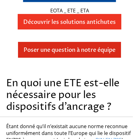
EOTA _ ETE _ ETA
Découvrir les solutions antichutes
Poser une question à notre équipe
En quoi une ETE est-elle
nécessaire pour les
Veuillez
dispositifs d’ancrage ?
laisser
ce
champ
vide.
Étant donné qu’il n’existait aucune norme reconnue
uniformément dans toute l’Europe qui lie le dispositif