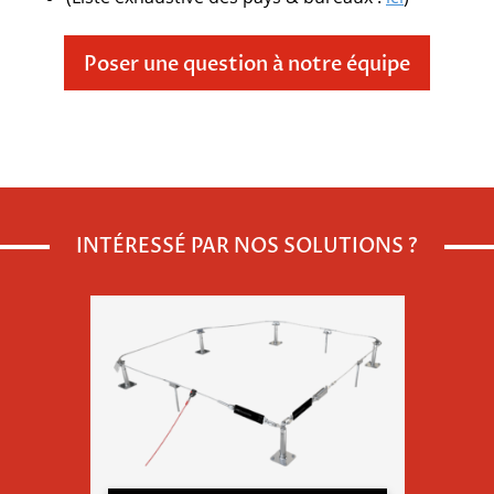
Poser une question à notre équipe
Veuillez
INTÉRESSÉ PAR NOS SOLUTIONS ?
laisser
ce
champ
vide.