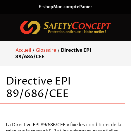
Skip to content
E-shop
Mon compte
Panier
Accueil
/
Glossaire
/
Directive EPI
89/686/CEE
Directive EPI
89/686/CEE
La Directive EPI 89/686/CEE « fixe les conditions de la