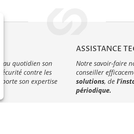
ASSISTANCE T
 au quotidien son
Notre savoir-faire 
sécurité contre les
conseiller efficace
pporte son expertise
solutions
, de
l’inst
périodique.
OLUTIONS
LIENS