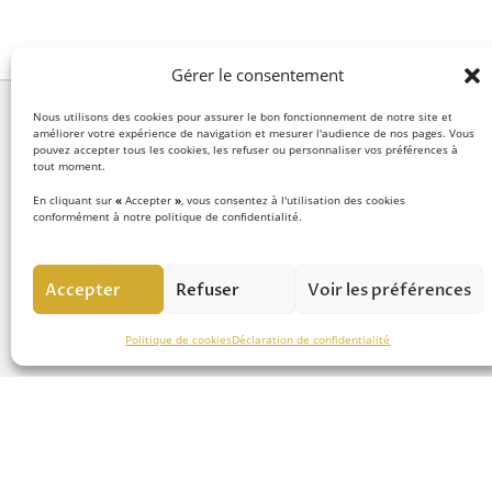
Gérer le consentement
Nous utilisons des cookies pour assurer le bon fonctionnement de notre site et
améliorer votre expérience de navigation et mesurer l'audience de nos pages. Vous
pouvez accepter tous les cookies, les refuser ou personnaliser vos préférences à
tout moment.
LE CONCEPT
En cliquant sur
«
Accepter
»
, vous consentez à l'utilisation des cookies
conformément à notre politique de confidentialité.
Notre équipe d’experts
met
savoir-faire au service de la 
Accepter
Refuser
Voir les préférences
chutes de hauteur et vous a
pour réussir vos projets.
Politique de cookies
Déclaration de confidentialité
NOS
NOS S