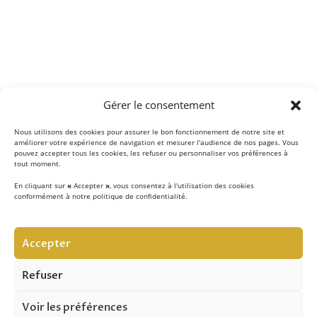
Gérer le consentement
Nous utilisons des cookies pour assurer le bon fonctionnement de notre site et
améliorer votre expérience de navigation et mesurer l'audience de nos pages. Vous
pouvez accepter tous les cookies, les refuser ou personnaliser vos préférences à
tout moment.
En cliquant sur
«
Accepter
»
, vous consentez à l'utilisation des cookies
conformément à notre politique de confidentialité.
LE CONCEPT
Accepter
Notre équipe d’experts
met au quotidien son savoir-
faire au service de la sécurité contre les chutes de hauteur
Refuser
et vous apporte son expertise pour réussir vos projets.
Voir les préférences